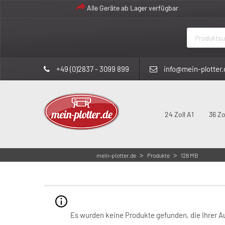
Alle Geräte ab Lager verfügbar
Products
search
+49 (0)2837 - 3099 899
info@mein-plotter.
24 Zoll A1
36 Zo
>
>
mein-plotter.de
Produkte
128 MB
Es wurden keine Produkte gefunden, die Ihrer 