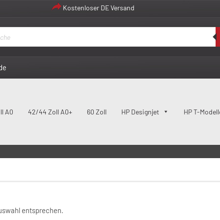
Kostenloser DE Versand
de
ll A0
42/44 Zoll A0+
60 Zoll
HP Designjet
HP T-Modell
128 MB
Auswahl entsprechen.