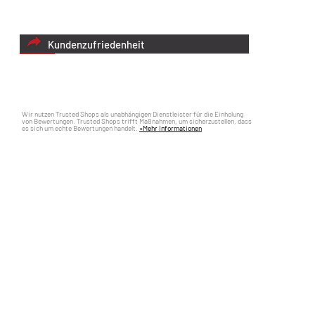
Kundenzufriedenheit
Wir nutzen Trusted Shops als unabhängigen Dienstleister für die Einholung
von Bewertungen. Trusted Shops trifft Maßnahmen, um sicherzustellen, dass
es sich um echte Bewertungen handelt.
»Mehr Informationen