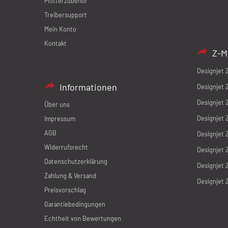
Plotterzubehör
Treibersupport
Mein Konto
Kontakt
Z-M
Designjet 
Informationen
Designjet 
Designjet 
Über uns
Designjet 
Impressum
AGB
Designjet 
Widerrufsrecht
Designjet 
Datenschutzerklärung
Designjet 
Zahlung & Versand
Designjet 
Preisvorschlag
Garantiebedingungen
Echtheit von Bewertungen