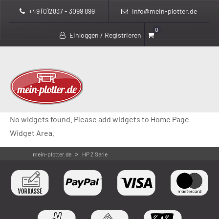
+49 (0)2837 - 3099 899
info@mein-plotter.de
0
Einloggen / Registrieren
No widgets found. Please add widgets to Home Page
Widget Area.
>
mein-plotter.de
HP Z Serie