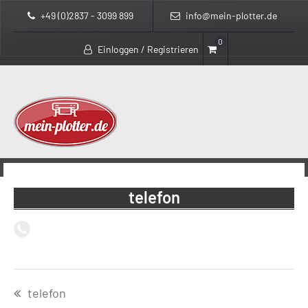
+49 (0)2837 - 3099 899
info@mein-plotter.de
0
Einloggen / Registrieren
>
mein-plotter.de
telefon
telefon
Beitragsnavigation
telefon