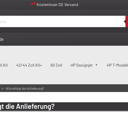
Kostenloser DE Versand
de
ll A0
42/44 Zoll A0+
60 Zoll
HP Designjet
HP T-Modell
>
Wie erfolgt die Anlieferung?
gt die Anlieferung?