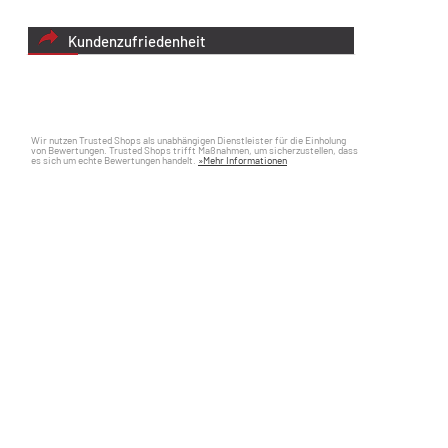
Kundenzufriedenheit
Wir nutzen Trusted Shops als unabhängigen Dienstleister für die Einholung
von Bewertungen. Trusted Shops trifft Maßnahmen, um sicherzustellen, dass
es sich um echte Bewertungen handelt.
»Mehr Informationen