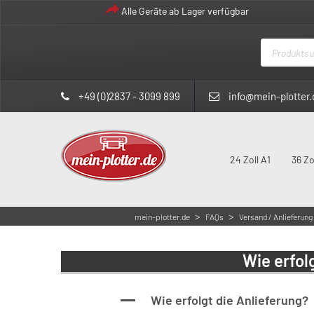
Alle Geräte ab Lager verfügbar
Products
search
+49 (0)2837 - 3099 899
info@mein-plotter.
24 Zoll A1
36 Zo
>
>
mein-plotter.de
FAQs
Versand / Anlieferung
Wie erfol
Wie erfolgt die Anlieferung?
A