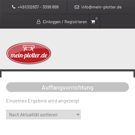
+49 (0)2837 - 3099 899
info@mein-plotter.de
0
Einloggen / Registrieren
>
>
mein-plotter.de
Produkte
Auffangvorrichtung
Auffangvorrichtung
Einzelnes Ergebnis wird angezeigt