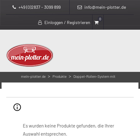
+49 (0)2837 - 3099 899
info@mein-plotter.de
0
Einloggen / Registrieren
>
>
mein-plotter.de
Produkte
Doppel-Rollen-System mit
intelligentem Rollenwechsel
Doppel-Rollen-System mit intelligentem
Rollenwechsel
Es wurden keine Produkte gefunden, die Ihrer
Auswahl entsprechen.