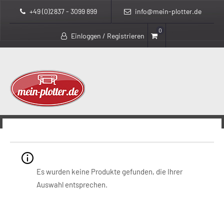
+49 (0)2837 - 3099 899
info@mein-plotter.de
0
Einloggen / Registrieren
>
>
mein-plotter.de
Produkte
eMFP
eMFP
Es wurden keine Produkte gefunden, die Ihrer
Auswahl entsprechen.