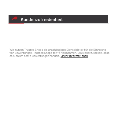
Kundenzufriedenheit
Wir nutzen Trusted Shops als unabhängigen Dienstleister für die Einholung
von Bewertungen. Trusted Shops trifft Maßnahmen, um sicherzustellen, dass
es sich um echte Bewertungen handelt.
»Mehr Informationen