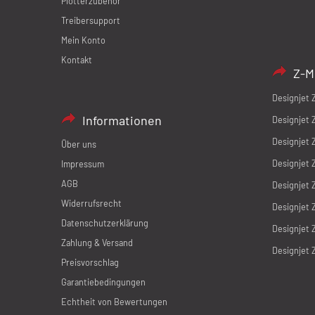
Plotterzubehör
Treibersupport
Mein Konto
Kontakt
Z-M
Designjet 
Informationen
Designjet 
Designjet 
Über uns
Designjet 
Impressum
AGB
Designjet 
Widerrufsrecht
Designjet 
Datenschutzerklärung
Designjet 
Zahlung & Versand
Designjet 
Preisvorschlag
Garantiebedingungen
Echtheit von Bewertungen