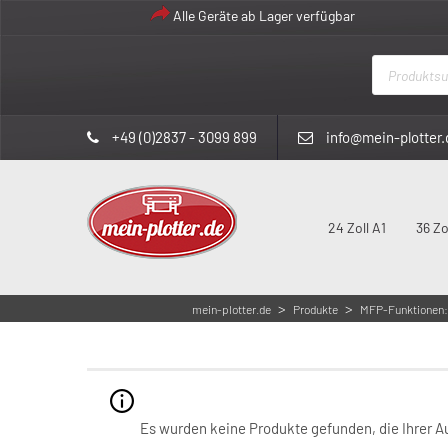
Alle Geräte ab Lager verfügbar
Products
search
+49 (0)2837 - 3099 899
info@mein-plotter.
24 Zoll A1
36 Zo
>
>
mein-plotter.de
Produkte
MFP-Funktionen: 
MFP-Funktionen: CCD
Es wurden keine Produkte gefunden, die Ihrer 