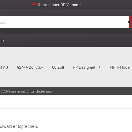
Kostenloser DE Versand
de
ll A0
42/44 Zoll A0+
60 Zoll
HP Designjet
HP T-Modell
CCD-Scanner mit Einzelblatteinzug
-Scanner mit Einzelblatteinzug
Auswahl entsprechen.