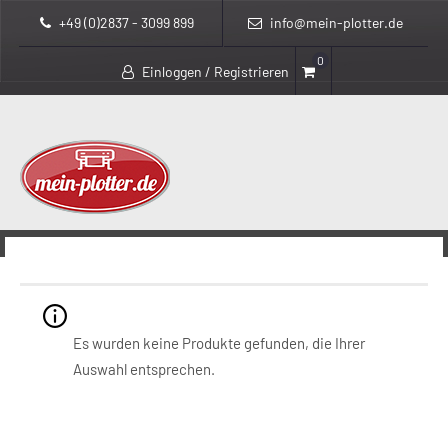
+49 (0)2837 - 3099 899
info@mein-plotter.de
0
Einloggen / Registrieren
>
>
mein-plotter.de
Produkte
mit DYE-Tintensystem
mit DYE-Tintensystem
Es wurden keine Produkte gefunden, die Ihrer
Auswahl entsprechen.