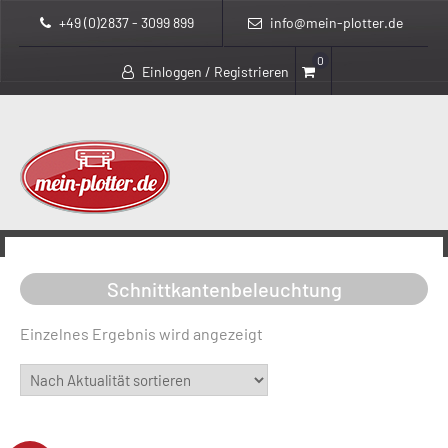
+49 (0)2837 - 3099 899
info@mein-plotter.de
0
Einloggen / Registrieren
>
>
mein-plotter.de
Produkte
Schnittkantenbeleuchtung
Schnittkantenbeleuchtung
Einzelnes Ergebnis wird angezeigt