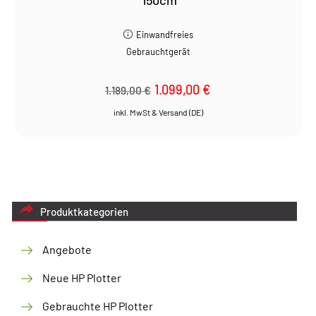
150cm
Einwandfreies
Gebrauchtgerät
Ursprünglicher
1.099,00
€
Aktueller
1.189,00
€
Preis
Preis
war:
ist:
1.189,00 €
1.099,00 €.
Produktkategorien
Angebote
Neue HP Plotter
Gebrauchte HP Plotter