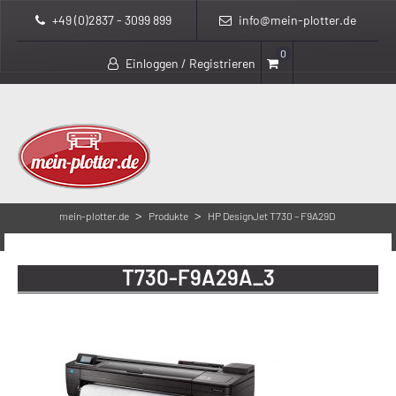
+49 (0)2837 - 3099 899
info@mein-plotter.de
0
Einloggen / Registrieren
>
>
mein-plotter.de
Produkte
HP DesignJet T730 – F9A29D
>
T730-F9A29A_3
T730-F9A29A_3