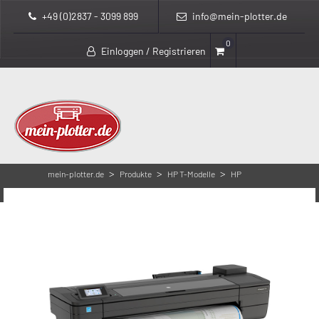
+49 (0)2837 - 3099 899
info@mein-plotter.de
0
Einloggen / Registrieren
>
>
>
mein-plotter.de
Produkte
HP T-Modelle
HP
>
DesignJet T730
HP DesignJet T730 – F9A29D