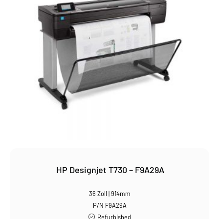
HP Designjet T730 – F9A29A
36 Zoll | 914mm
P/N F9A29A
Refurbished