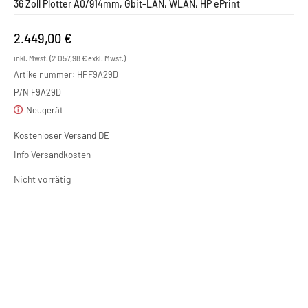
36 Zoll Plotter A0/914mm, Gbit-LAN, WLAN, HP ePrint
2.449,00
€
2.057,98
€
inkl. Mwst. (
exkl. Mwst.)
Artikelnummer:
HPF9A29D
P/N F9A29D
Neugerät
Kostenloser Versand DE
Info Versandkosten
Nicht vorrätig