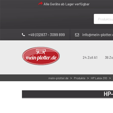
Alle Geräte ab Lager verfügbar
Products
search
+49 (0)2837 - 3099 899
info@mein-plotter.
24 Zoll A1
36 Zo
>
>
>
mein-plotter.de
Produkte
HP Latex 310
HP-