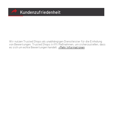
Kundenzufriedenheit
Wir nutzen Trusted Shops als unabhängigen Dienstleister für die Einholung
von Bewertungen. Trusted Shops trifft Maßnahmen, um sicherzustellen, dass
es sich um echte Bewertungen handelt.
»Mehr Informationen