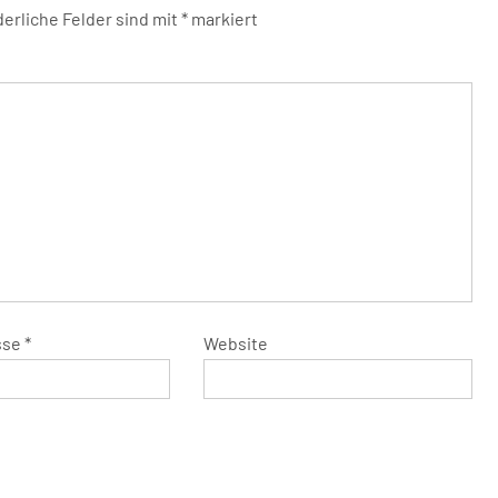
derliche Felder sind mit
*
markiert
sse
*
Website