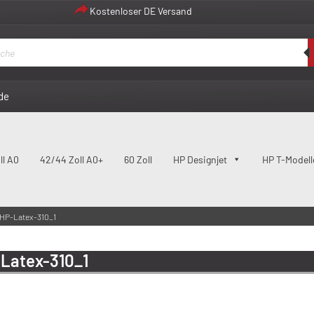
Kostenloser DE Versand
de
ll A0
42/44 Zoll A0+
60 Zoll
HP Designjet
HP T-Modell
HP-Latex-310_1
Latex-310_1