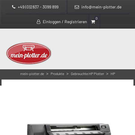
+49 (0)2837 - 3099 899
info@mein-plotter.de
0
Einloggen / Registrieren
>
>
>
mein-plotter.de
Produkte
Gebrauchte HP Plotter
HP
Latex 310