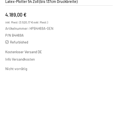
Latex-Plotter 54 Zoll (bis 137cm Druckbreite)
4.189,00
€
3.520,17
€
inkl. Mwst. (
exkl. Mwst.)
Artikelnummer:
HPB4H69A-GEN
P/N B4H69A
Refurbished
Kostenloser Versand DE
Info Versandkosten
Nicht vorrätig