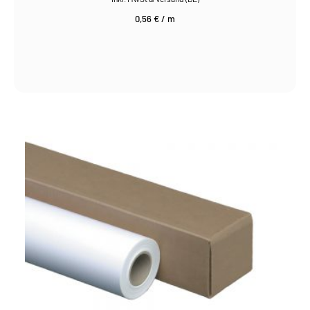
0,56
€
/
m