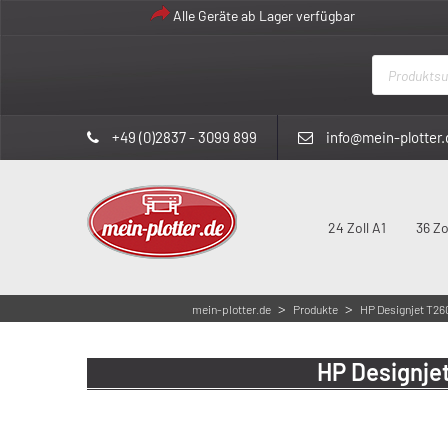
Alle Geräte ab Lager verfügbar
Products
search
+49 (0)2837 - 3099 899
info@mein-plotter.
24 Zoll A1
36 Zo
>
>
mein-plotter.de
Produkte
HP Designjet T2
HP Designje