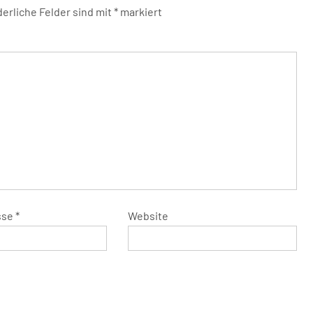
derliche Felder sind mit
*
markiert
sse
*
Website