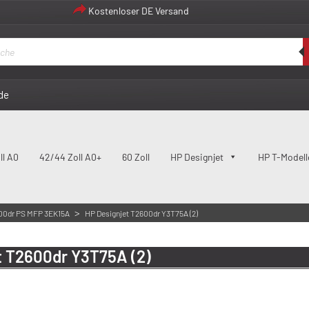
Kostenloser DE Versand
de
ll A0
42/44 Zoll A0+
60 Zoll
HP Designjet
HP T-Modell
>
600dr PS MFP 3EK15A
HP Designjet T2600dr Y3T75A (2)
t T2600dr Y3T75A (2)