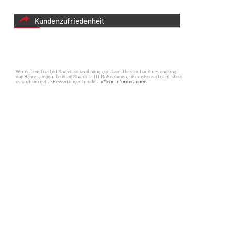
Kundenzufriedenheit
Wir nutzen Trusted Shops als unabhängigen Dienstleister für die Einholung
von Bewertungen. Trusted Shops trifft Maßnahmen, um sicherzustellen, dass
es sich um echte Bewertungen handelt.
»Mehr Informationen