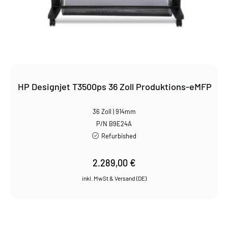
HP Designjet T3500ps 36 Zoll Produktions-eMFP
36 Zoll | 914mm
P/N B9E24A
Refurbished
2.289,00
€