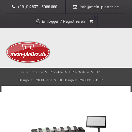
+49 (0)2837 - 3099 899
info@mein-plotter.de
0
Einloggen / Registrieren
>
>
>
mein-plotter.de
Produkte
HP T-Modelle
HP
>
DesignJet T2600 Serie
HP Designjet T2600dr PS MFP
3EK15A