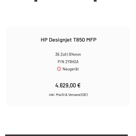
HP Designjet T850 MFP
36 Zoll | 914mm
P/N 2Y9H2A
Neugerät
4.629,00
€