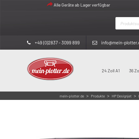
Alle Geräte ab Lager verfügbar
Products
search
+49 (0)2837 - 3099 899
info@mein-plotter.
24 Zoll A1
36 Zo
>
>
>
mein-plotter.de
Produkte
HP Designjet