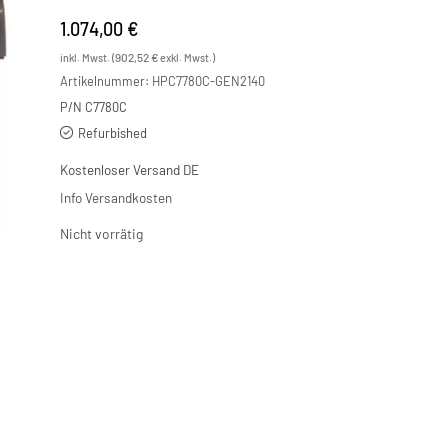
1.074,00
€
902,52
€
inkl. Mwst. (
exkl. Mwst.)
Artikelnummer:
HPC7780C-GEN2140
P/N C7780C
Refurbished
Kostenloser Versand DE
Info Versandkosten
Nicht vorrätig