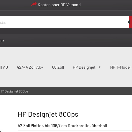
Kostenloser DE Versand
de
ll A0
42/44 Zoll A0+
60 Zoll
HP Designjet
HP T-Modell
HP Designjet 800ps
HP Designjet 800ps
42 Zoll Plotter, bis 106,7 cm Druckbreite, überholt