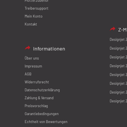
Plotterzubehör
Treibersupport
Mein Konto
Kontakt
Z-M
Designjet 
Informationen
Designjet 
Designjet 
Über uns
Designjet 
Impressum
AGB
Designjet 
Widerrufsrecht
Designjet 
Datenschutzerklärung
Designjet 
Zahlung & Versand
Designjet 
Preisvorschlag
Garantiebedingungen
Echtheit von Bewertungen