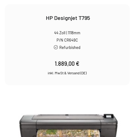
HP Designjet T795
44 Zoll | 1118mm
P/N CR649C
Refurbished
1.889,00
€