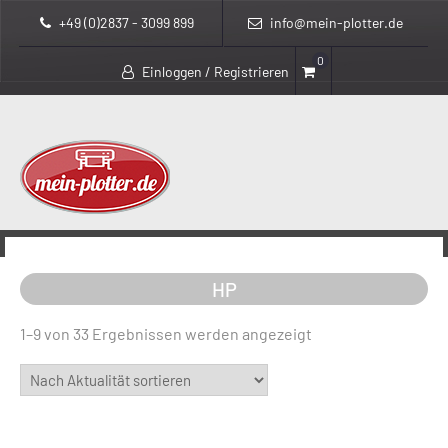
+49 (0)2837 - 3099 899
info@mein-plotter.de
0
Einloggen / Registrieren
>
>
mein-plotter.de
Produkte
HP
HP
Nach
1–9 von 33 Ergebnissen werden angezeigt
Aktualität
sortiert