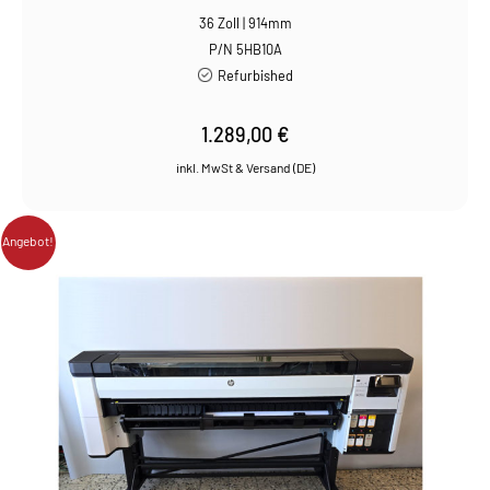
36 Zoll | 914mm
P/N 5HB10A
Refurbished
1.289,00
€
Angebot!