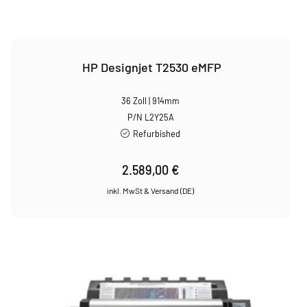
HP Designjet T2530 eMFP
36 Zoll | 914mm
P/N L2Y25A
Refurbished
2.589,00
€