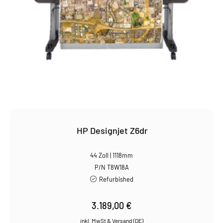
HP Designjet Z6dr
44 Zoll | 1118mm
P/N T8W18A
Refurbished
3.189,00
€