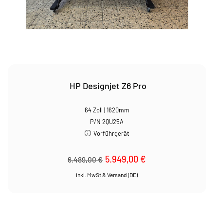
HP Designjet Z6 Pro
64 Zoll | 1620mm
P/N 2QU25A
Vorführgerät
Ursprünglicher
5.949,00
€
Aktueller
6.489,00
€
Preis
Preis
war:
ist:
6.489,00 €
5.949,00 €.