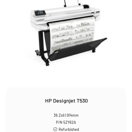
HP Designjet T530
36 Zoll | 914mm
P/N 5ZY62A
Refurbished