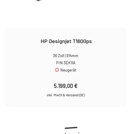
HP Designjet T1600ps
36 Zoll | 914mm
P/N 3EK11A
Neugerät
5.199,00
€