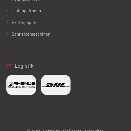
Tintenpatronen
Plotterpapier
Schneidemaschinen
Logistik
© mein-plotter.de | alle Rechte vorbehalten