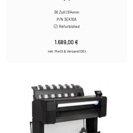
36 Zoll | 914mm
P/N 3EK10A
Refurbished
1.689,00
€