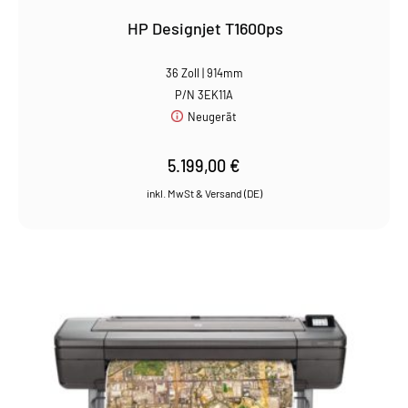
HP Designjet T1600ps
36 Zoll | 914mm
P/N 3EK11A
Neugerät
5.199,00
€