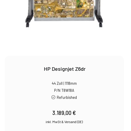
HP Designjet Z6dr
44 Zoll | 1118mm
P/N T8W18A
Refurbished
3.189,00
€