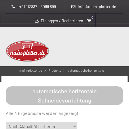
+49 (0)2837 - 3099 899
info@mein-plotter.de
0
Einloggen / Registrieren
>
>
mein-plotter.de
Produkte
automatische horizontale
Schneidevorrichtung
automatische horizontale
Schneidevorrichtung
Nach
Alle 4 Ergebnisse werden angezeigt
Aktualität
sortiert