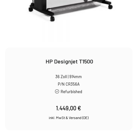
HP Designjet T1500
36 Zoll | 914mm
P/N CR356A
Refurbished
1.449,00
€