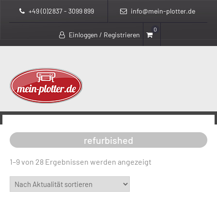
+49 (0)2837 - 3099 899
info@mein-plotter.de
0
Einloggen / Registrieren
>
>
mein-plotter.de
Produkte
refurbished
refurbished
Nach
1–9 von 28 Ergebnissen werden angezeigt
Aktualität
sortiert