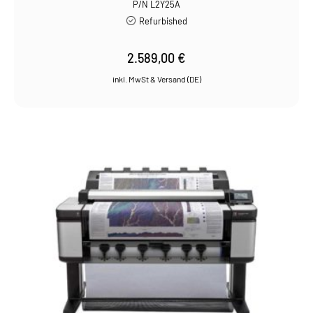
P/N L2Y25A
Refurbished
2.589,00
€