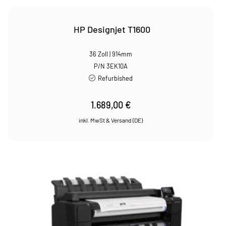
HP Designjet T1600
36 Zoll | 914mm
P/N 3EK10A
Refurbished
1.689,00
€