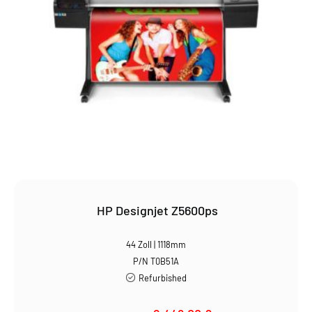
HP Designjet Z5600ps
44 Zoll | 1118mm
P/N T0B51A
Refurbished