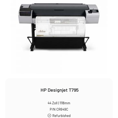
HP Designjet T795
44 Zoll | 1118mm
P/N CR649C
Refurbished