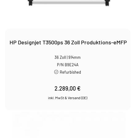
HP Designjet T3500ps 36 Zoll Produktions-eMFP
36 Zoll | 914mm
P/N B9E24A
Refurbished
2.289,00
€