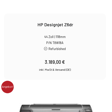
HP Designjet Z6dr
44 Zoll | 1118mm
P/N T8W18A
Refurbished
3.189,00
€
Angebot!