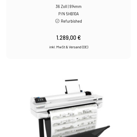
36 Zoll | 914mm
P/N 5HB10A
Refurbished
1.289,00
€