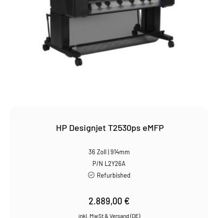
HP Designjet T2530ps eMFP
36 Zoll | 914mm
P/N L2Y26A
Refurbished
2.889,00
€