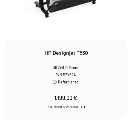
HP Designjet T530
36 Zoll | 914mm
P/N 5ZY62A
Refurbished
1.199,00
€