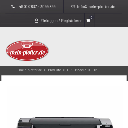
+49 (0)2837 - 3099 899
info@mein-plotter.de
0
Einloggen / Registrieren
>
>
>
mein-plotter.de
Produkte
HP T-Modelle
HP
>
DesignJet T795
HP Designjet T795