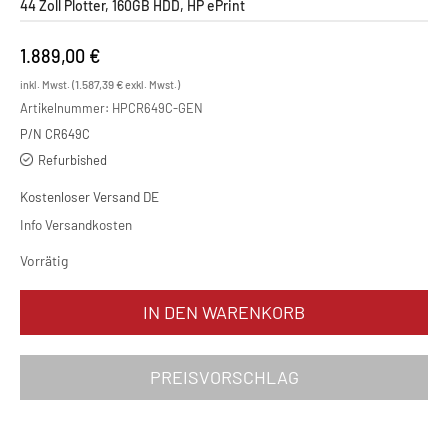
44 Zoll Plotter, 160GB HDD, HP ePrint
1.889,00
€
1.587,39
€
inkl. Mwst. (
exkl. Mwst.)
Artikelnummer:
HPCR649C-GEN
P/N CR649C
Refurbished
Kostenloser Versand DE
Info Versandkosten
Vorrätig
HP Designjet T795 Menge
IN DEN WARENKORB
PREISVORSCHLAG