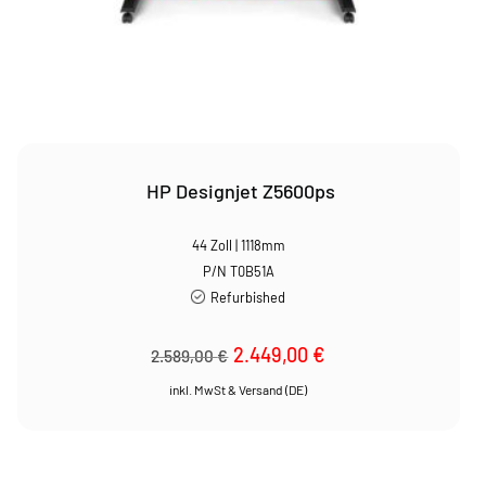
HP Designjet Z5600ps
44 Zoll | 1118mm
P/N T0B51A
Refurbished
Ursprünglicher
2.449,00
€
Aktueller
2.589,00
€
Preis
Preis
war:
ist:
2.589,00 €
2.449,00 €.