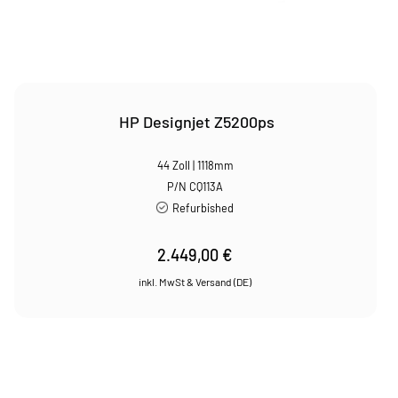
HP Designjet Z5200ps
44 Zoll | 1118mm
P/N CQ113A
Refurbished
2.449,00
€