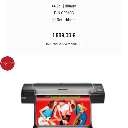
44 Zoll | 1118mm
P/N CR649C
Refurbished
1.889,00
€
Angebot!