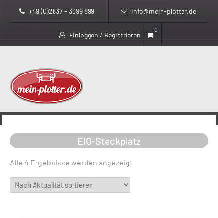
+49 (0)2837 - 3099 899
info@mein-plotter.de
0
Einloggen / Registrieren
>
>
mein-plotter.de
Produkte
EIO-Steckplatz
EIO-Steckplatz
Nach
Alle 4 Ergebnisse werden angezeigt
Aktualität
sortiert