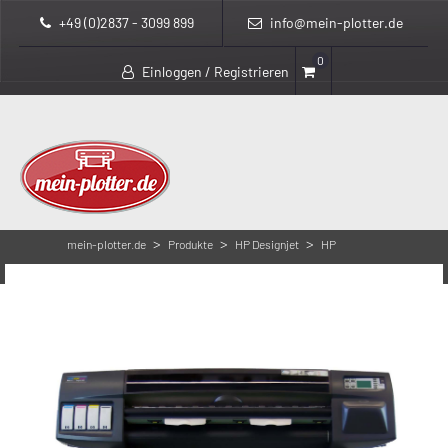
+49 (0)2837 - 3099 899
info@mein-plotter.de
0
Einloggen / Registrieren
>
>
>
mein-plotter.de
Produkte
HP Designjet
HP
>
DesignJet 1050 Serie
HP DesignJet 1050C