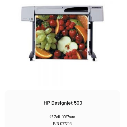
HP Designjet 500
42 Zoll | 1067mm
P/N C7770B