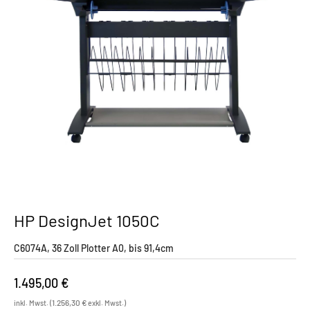
HP DesignJet 1050C
C6074A, 36 Zoll Plotter A0, bis 91,4cm
1.495,00
€
1.256,30
€
inkl. Mwst. (
exkl. Mwst.)