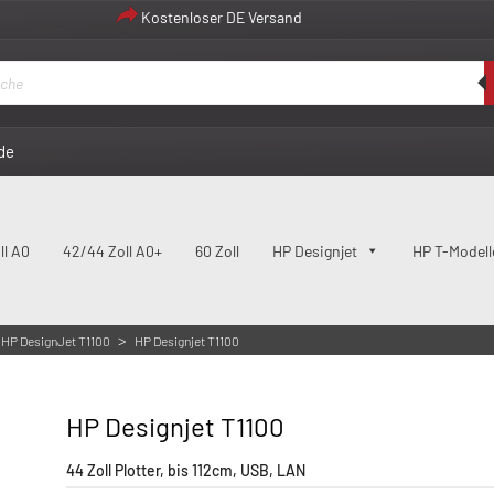
Kostenloser DE Versand
de
ll A0
42/44 Zoll A0+
60 Zoll
HP Designjet
HP T-Modell
>
HP DesignJet T1100
HP Designjet T1100
HP Designjet T1100
44 Zoll Plotter, bis 112cm, USB, LAN