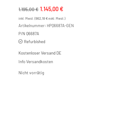
Ursprünglicher
1.145,00
€
Aktueller
1.195,00
€
Preis
Preis
962,18
€
inkl. Mwst. (
exkl. Mwst.)
war:
ist:
Artikelnummer:
HPQ6687A-GEN
P/N Q6687A
1.195,00 €
1.145,00 €.
Refurbished
Kostenloser Versand DE
Info Versandkosten
Nicht vorrätig