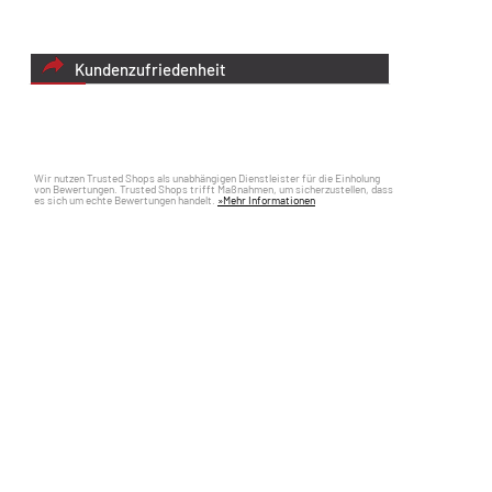
Kundenzufriedenheit
Wir nutzen Trusted Shops als unabhängigen Dienstleister für die Einholung
von Bewertungen. Trusted Shops trifft Maßnahmen, um sicherzustellen, dass
es sich um echte Bewertungen handelt.
»Mehr Informationen