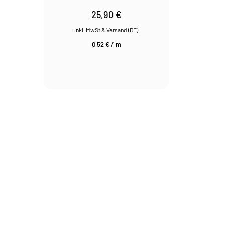
25,90
€
0,52
€
/
m