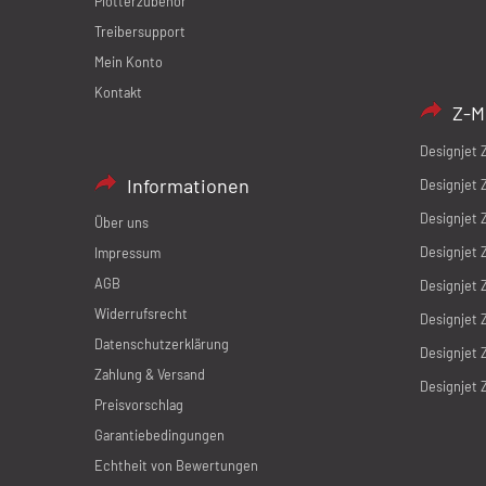
Plotterzubehör
Treibersupport
Mein Konto
Kontakt
Z-M
Designjet 
Informationen
Designjet 
Designjet 
Über uns
Designjet 
Impressum
AGB
Designjet 
Widerrufsrecht
Designjet 
Datenschutzerklärung
Designjet 
Zahlung & Versand
Designjet 
Preisvorschlag
Garantiebedingungen
Echtheit von Bewertungen