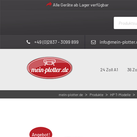
Alle Geräte ab Lager verfügbar
Products
search
+49 (0)2837 - 3099 899
info@mein-plotter.
24 Zoll A1
36 Zo
>
>
>
mein-plotter.de
Produkte
HP T-Modelle
Angebot!