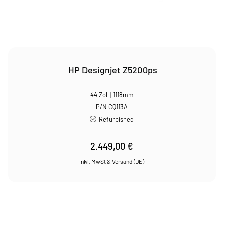
HP Designjet Z5200ps
44 Zoll | 1118mm
P/N CQ113A
Refurbished
2.449,00
€