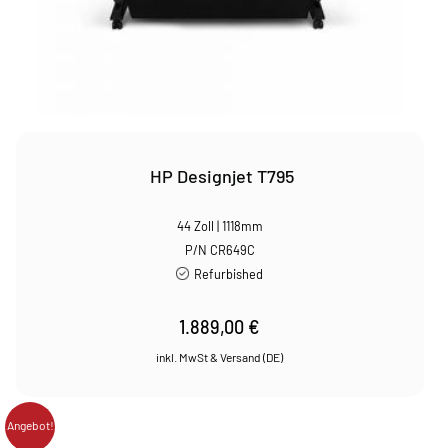
HP Designjet T795
44 Zoll | 1118mm
P/N CR649C
Refurbished
1.889,00
€
Angebot!