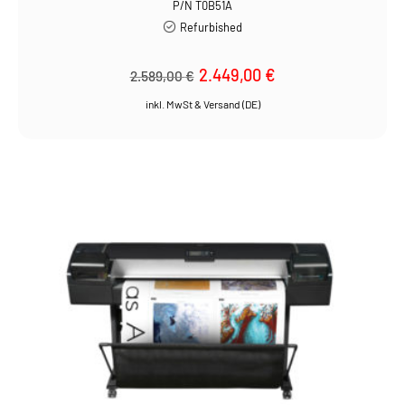
P/N T0B51A
Refurbished
Ursprünglicher
2.449,00
€
Aktueller
2.589,00
€
Preis
Preis
war:
ist:
2.589,00 €
2.449,00 €.