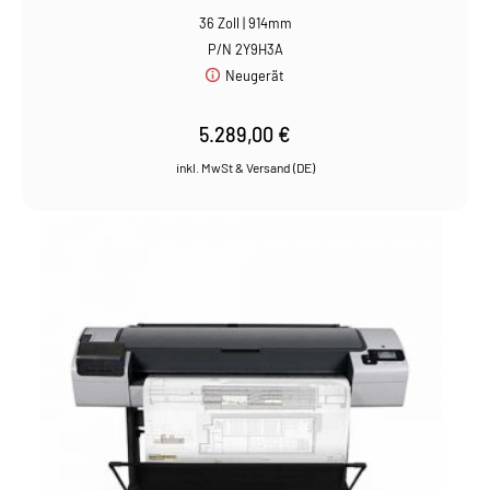
36 Zoll | 914mm
P/N 2Y9H3A
Neugerät
5.289,00
€