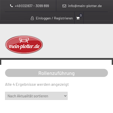
+49 (0)2837 - 3099 899
info@mein-plotter.de
0
Einloggen / Registrieren
>
>
mein-plotter.de
Produkte
Rollenzuführung
Rollenzuführung
Nach
Alle 4 Ergebnisse werden angezeigt
Aktualität
sortiert