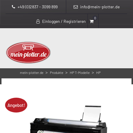
+49 (0)2837 - 3099 899
info@mein-plotter.de
0
Einloggen / Registrieren
>
>
>
mein-plotter.de
Produkte
HP T-Modelle
HP
>
DesignJet T500 Serie
HP Designjet T520 – A0
Angebot!