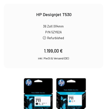
HP Designjet T530
36 Zoll | 914mm
P/N 5ZY62A
Refurbished
1.199,00
€