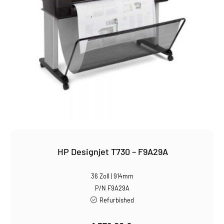
HP Designjet T730 – F9A29A
36 Zoll | 914mm
P/N F9A29A
Refurbished