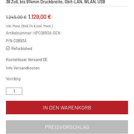
36 Zoll, bis 914mm Druckbreite, Gbit-LAN, WLAN, USB
Ursprünglicher
1.129,00
€
Aktueller
1.249,00
€
Preis
Preis
948,74
€
inkl. Mwst. (
exkl. Mwst.)
war:
ist:
Artikelnummer:
HPCQ893A-GEN
P/N CQ893A
1.249,00 €
1.129,00 €.
Refurbished
Kostenloser Versand DE
Info Versandkosten
Vorrätig
HP Designjet T520 - A0 Menge
IN DEN WARENKORB
PREISVORSCHLAG