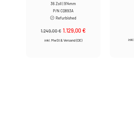
36 Zoll | 914mm
P/N CQ893A
Refurbished
Ursprünglicher
1.129,00
€
Aktueller
1.249,00
€
Preis
Preis
war:
ist:
1.249,00 €
1.129,00 €.