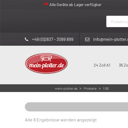
Alle Geräte ab Lager verfügbar
Products
search
+49 (0)2837 - 3099 899
info@mein-plotter.
24 Zoll A1
36 Zo
>
>
mein-plotter.de
Produkte
1 GB
Nach
Alle 6 Ergebnisse werden angezeigt
Aktualität