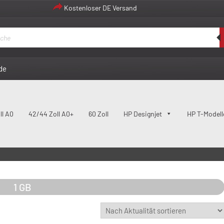
Kostenloser DE Versand
de
ll A0
42/44 Zoll A0+
60 Zoll
HP Designjet
HP T-Modell
1 GB