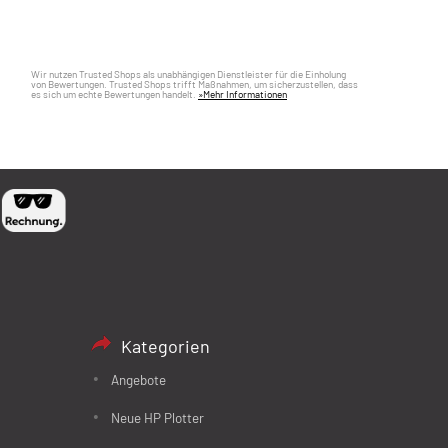
Wir nutzen Trusted Shops als unabhängigen Dienstleister für die Einholung
von Bewertungen. Trusted Shops trifft Maßnahmen, um sicherzustellen, dass
es sich um echte Bewertungen handelt.
»Mehr Informationen
Kategorien
Angebote
Neue HP Plotter