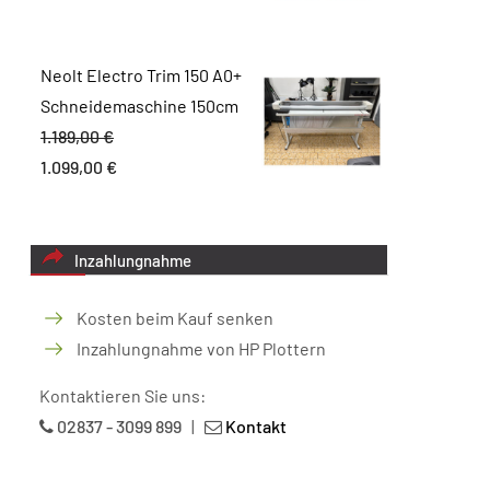
Neolt Electro Trim 150 A0+
Schneidemaschine 150cm
1.189,00
€
Ursprünglicher
1.099,00
€
Preis
Aktueller
war:
Preis
1.189,00 €
ist:
Inzahlungnahme
1.099,00 €.
Kosten beim Kauf senken
Inzahlungnahme von HP Plottern
Kontaktieren Sie uns:
02837 - 3099 899
|
Kontakt