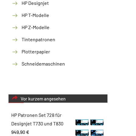
HP Designjet
HP T-Modelle
HP Z-Modelle
Tintenpatronen
Plotterpapier
Schneidemaschinen
Vor kurzem angesehen
HP Patronen Set 728 für
Designjet T730 und T830
949,90
€