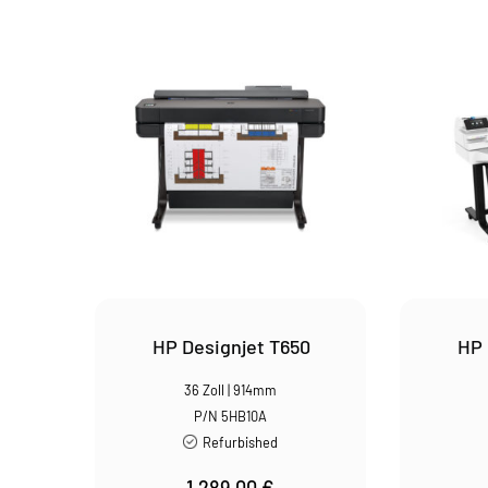
sortiert
HP Designjet T650
HP 
36 Zoll | 914mm
P/N 5HB10A
Refurbished
1.289,00
€