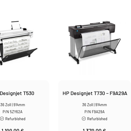
Designjet T530
HP Designjet T730 – F9A29A
36 Zoll | 914mm
36 Zoll | 914mm
P/N 5ZY62A
P/N F9A29A
Refurbished
Refurbished
1.199,00
€
1.379,00
€