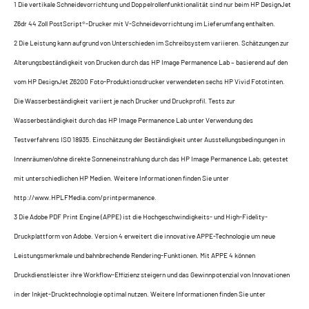
1 Die vertikale Schneidevorrichtung und Doppelrollenfunktionalität sind nur beim HP DesignJet
Z6dr 44 Zoll PostScript®-Drucker mit V-Schneidevorrichtung im Lieferumfang enthalten.
2 Die Leistung kann aufgrund von Unterschieden im Schreibsystem variieren. Schätzungen zur
Alterungsbeständigkeit von Drucken durch das HP Image Permanence Lab – basierend auf den
vom HP DesignJet Z6200 Foto-Produktionsdrucker verwendeten sechs HP Vivid Fototinten.
Die Wasserbeständigkeit variiert je nach Drucker und Druckprofil. Tests zur
Wasserbeständigkeit durch das HP Image Permanence Lab unter Verwendung des
Testverfahrens ISO 18935. Einschätzung der Beständigkeit unter Ausstellungsbedingungen in
Innenräumen/ohne direkte Sonneneinstrahlung durch das HP Image Permanence Lab; getestet
mit unterschiedlichen HP Medien. Weitere Informationen finden Sie unter
http://www.HPLFMedia.com/printpermanence.
3 Die Adobe PDF Print Engine (APPE) ist die Hochgeschwindigkeits- und High-Fidelity-
Druckplattform von Adobe. Version 4 erweitert die innovative APPE-Technologie um neue
Leistungsmerkmale und bahnbrechende Rendering-Funktionen. Mit APPE 4 können
Druckdienstleister ihre Workflow-Effizienz steigern und das Gewinnpotenzial von Innovationen
in der Inkjet-Drucktechnologie optimal nutzen. Weitere Informationen finden Sie unter