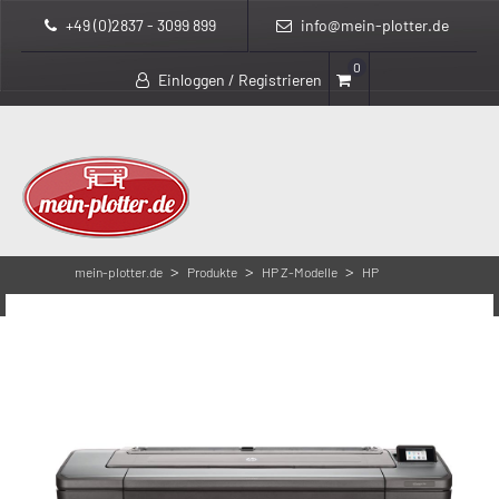
+49 (0)2837 - 3099 899
info@mein-plotter.de
0
Einloggen / Registrieren
>
>
>
mein-plotter.de
Produkte
HP Z-Modelle
HP
>
DesignJet Z6 Serie
HP Designjet Z6 44 Zoll