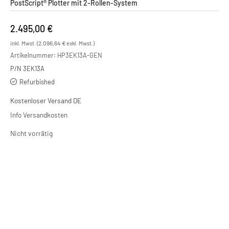
PostScript® Plotter mit 2-Rollen-System
2.495,00
€
2.096,64
€
inkl. Mwst. (
exkl. Mwst.)
Artikelnummer:
HP3EK13A-GEN
P/N 3EK13A
Refurbished
Kostenloser Versand DE
Info Versandkosten
Nicht vorrätig