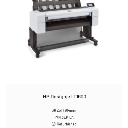
HP Designjet T1600
36 Zoll | 914mm
P/N 3EK10A
Refurbished