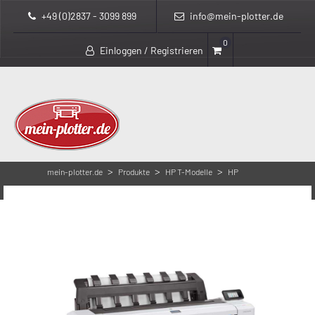
+49 (0)2837 - 3099 899
info@mein-plotter.de
0
Einloggen / Registrieren
>
>
>
mein-plotter.de
Produkte
HP T-Modelle
HP
>
DesignJet T1600
HP DesignJet T1600dr PS 3EK13A