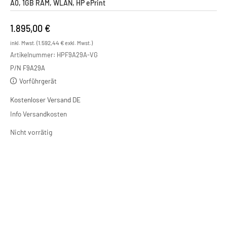
A0, 1GB RAM, WLAN, HP ePrint
1.895,00
€
1.592,44
€
inkl. Mwst. (
exkl. Mwst.)
Artikelnummer:
HPF9A29A-VG
P/N F9A29A
Vorführgerät
Kostenloser Versand DE
Info Versandkosten
Nicht vorrätig