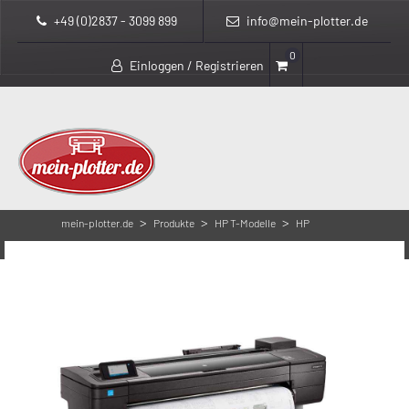
+49 (0)2837 - 3099 899
info@mein-plotter.de
0
Einloggen / Registrieren
>
>
>
mein-plotter.de
Produkte
HP T-Modelle
HP
>
DesignJet T730
HP Designjet T730 F9A29A – Vorführer